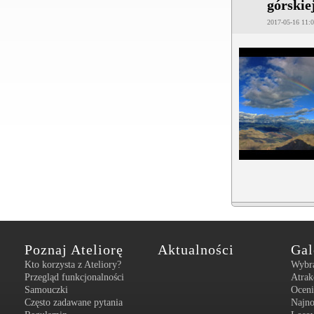
górskie
2017-05-16 11:
Poznaj Ateliorę
Aktualności
Gal
Kto korzysta z Ateliory?
Wybr
Przegląd funkcjonalności
Atrak
Samouczki
Oceni
Często zadawane pytania
Najn