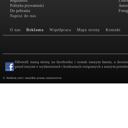
Regulamin
Loso
Polityka prywatności
Autor
Do pobrania
Fotog
Napisz do nas
O nas
Reklama
Współpraca
Mapa strony
Kontakt
Odwiedź naszą stronę na facebooku i zostań naszym fanem, a dowies
przed innymi o wydarzeniach i konkursach związanych z naszym portale
©
Ateliora.com
|
wszelkie prawa zastrzeżone