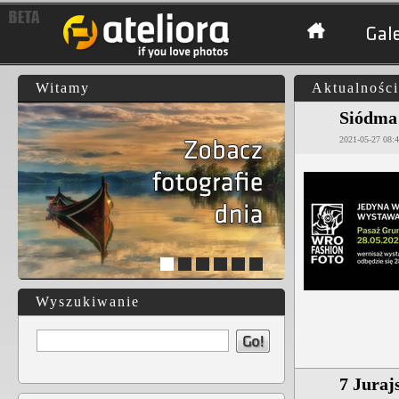
Gale
Witamy
Aktualności
Siódma 
2021-05-27 08:
1
2
3
4
5
6
Wyszukiwanie
7 Juraj