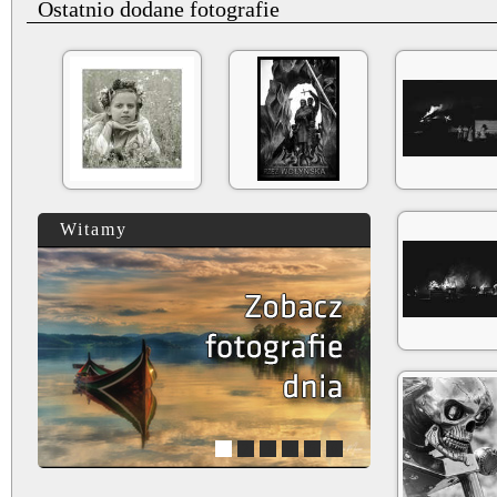
Ostatnio dodane fotografie
Witamy
1
2
3
4
5
6