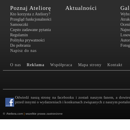
Poznaj Ateliorę
Aktualności
Gal
Kto korzysta z Ateliory?
Wybr
Przegląd funkcjonalności
Atrak
Samouczki
Oceni
Często zadawane pytania
Najn
Regulamin
Loso
Polityka prywatności
Autor
Do pobrania
Fotog
Napisz do nas
O nas
Reklama
Współpraca
Mapa strony
Kontakt
Odwiedź naszą stronę na facebooku i zostań naszym fanem, a dowies
przed innymi o wydarzeniach i konkursach związanych z naszym portale
©
Ateliora.com
|
wszelkie prawa zastrzeżone