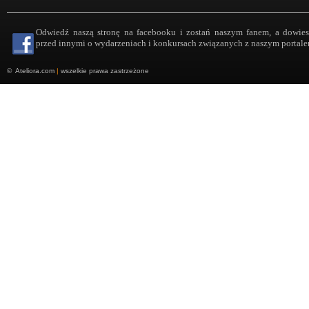
Odwiedź naszą stronę na facebooku i zostań naszym fanem, a dowies
przed innymi o wydarzeniach i konkursach związanych z naszym portale
©
Ateliora.com
|
wszelkie prawa zastrzeżone