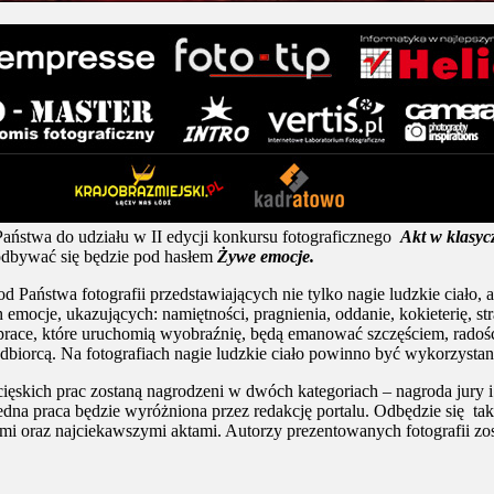
aństwa do udziału w II edycji konkursu fotograficznego
Akt w klasyc
dbywać się będzie pod hasłem
Żywe emocje.
 Państwa fotografii przedstawiających nie tylko nagie ludzkie ciało, 
 emocje, ukazujących: namiętności, pragnienia, oddanie, kokieterię, str
race, które uruchomią wyobraźnię, będą emanować szczęściem, radoś
 odbiorcą. Na fotografiach nagie ludzkie ciało powinno być wykorzysta
ęskich prac zostaną nagrodzeni w dwóch kategoriach – nagroda jury i
dna praca będzie wyróżniona przez redakcję portalu. Odbędzie się 
mi oraz najciekawszymi aktami. Autorzy prezentowanych fotografii zo