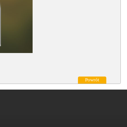
Powrót
a