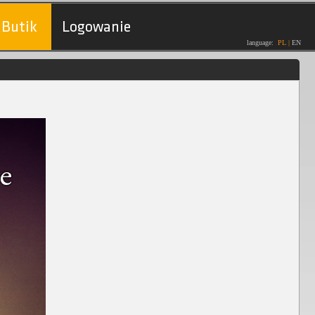
Butik
Logowanie
language:
PL
|
EN