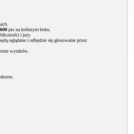
ach.
1600
pix na krótszym boku.
iczności i jury.
będą oglądane i odbędzie się głosowanie przez
szenie wyników.
nkursu.