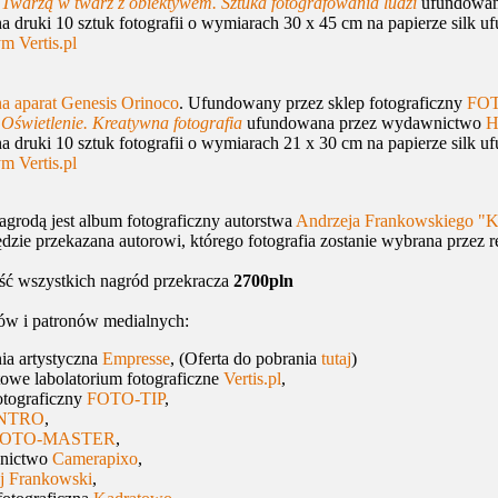
a
Twarzą w twarz z obiektywem. Sztuka fotografowania ludzi
ufundowan
ruki 10 sztuk fotografii o wymiarach 30 x 45 cm na papierze silk 
m Vertis.pl
na aparat Genesis Orinoco
. Ufundowany przez sklep fotograficzny
FOT
a
Oświetlenie. Kreatywna fotografia
ufundowana przez wydawnictwo
H
ruki 10 sztuk fotografii o wymiarach 21 x 30 cm na papierze silk 
m Vertis.pl
grodą jest album fotograficzny autorstwa
Andrzeja Frankowskiego "K
dzie przekazana autorowi, którego fotografia zostanie wybrana przez r
ść wszystkich nagród przekracza
2700pln
rów i patronów medialnych:
ia artystyczna
Empresse
, (Oferta do pobrania
tutaj
)
towe labolatorium fotograficzne
Vertis.pl
,
otograficzny
FOTO-TIP
,
NTRO
,
FOTO-MASTER
,
nictwo
Camerapixo
,
j Frankowski
,