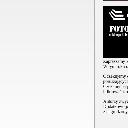
Zapraszamy P
W tym roku o
Oczekujemy od
poruszających
Czekamy na p
i flirtować z
Autorzy zwyci
Dodatkowo je
z nagrodzony