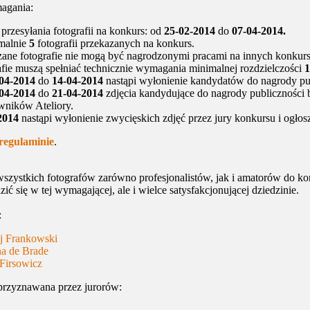
agania:
przesyłania fotografii na konkurs: od
25-02-2014
do
07-04-2014.
malnie
5
fotografii przekazanych na konkurs.
zane fotografie nie mogą być nagrodzonymi pracami na innych konkurs
fie muszą spełniać technicznie wymagania minimalnej rozdzielczości
04-
2014
do
14
-04-2014
nastąpi wyłonienie kandydatów do nagrody publ
04-2014
do
21-04-2014
zdjęcia kandydujące do nagrody publiczności 
wników Ateliory.
2014
nastąpi wyłonienie zwycięskich zdjęć przez jury konkursu i ogło
regulaminie
.
szystkich fotografów zarówno profesjonalistów, jak i amatorów do ko
ić się w tej wymagającej, ale i wielce satysfakcjonującej dziedzinie.
:
j Frankowski
a de Brade
 Firsowicz
 przyznawana przez jurorów: