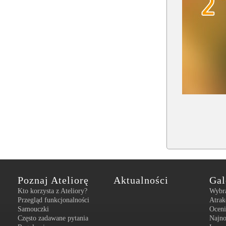
Poznaj Ateliorę
Aktualności
Gal
Kto korzysta z Ateliory?
Wybr
Przegląd funkcjonalności
Atrak
Samouczki
Oceni
Często zadawane pytania
Najn