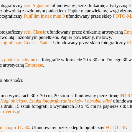
tograficzny
serii Signature
ufundowany przez drukarnię artystyczną
E
i z obwolutą z ozdobnym pudełkiem. Papier niepowlekany, wygładzony
tograficzny
FujiFilm Instax mini 8
ufundowany przez sklep
FOTO-M
tograficzny
serii Classic
ufundowany przez drukarnię artystyczną
Emp
 obwolutą i ozdobnym pudełkiem. Papier powlekany, matowy.
otograficzny Genesis Nattai
. Ufundowany przez sklep fotograficzny
F
 -
pudełko uchylne
na fotografie w formacie 20 x 30 cm. Do tego 30 
ę artystyczną
Empresse
.
publiczności:
um
o wymiarach 30 x 30 cm, 20 stron. Ufundowany przez firmę
INTR
a
Nagi obiektyw. Sztuka fotografowania aktów i obróbki zdjęć
ufundowa
ruki 15 sztuk fotografii o wymiarach 30 x 45 cm na papierze silk 
m Vertis.pl
 Triopo TL-30
. Ufundowany przez sklep fotograficzny
FOTO-TIP
.