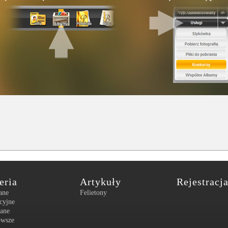
eria
Artykuły
Rejestracj
ane
Felietony
cyjne
ane
owsze