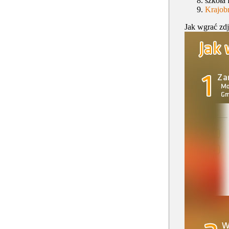
szkoła 
Krajobr
Jak wgrać zdj