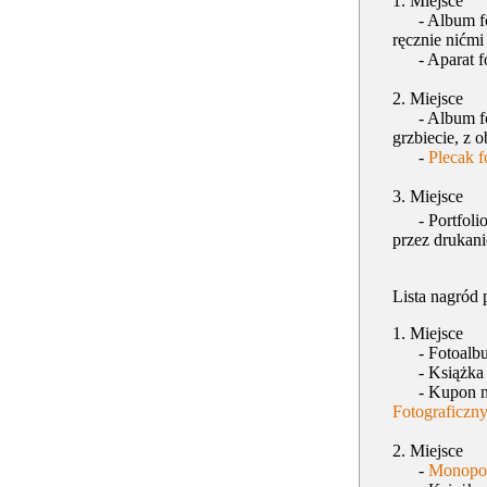
1. Miejsce
- Album fo
ręcznie nićm
- Aparat fo
2. Miejsce
- Album fo
grzbiecie, z
-
Plecak f
3. Miejsce
- Portfolio
przez drukani
Lista nagród 
1. Miejsce
- Fotoalb
- Książk
- Kupon na d
Fotograficzny
2. Miejsce
-
Monopod