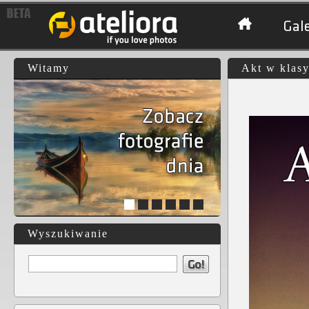
Gale
Witamy
Akt w klasy
1
2
3
4
5
6
Wyszukiwanie