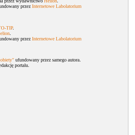
a przez wydawnictwo
Helion
.
ufundowany przez
Internetowe Labolatorium
O-TIP
.
elion
.
ufundowany przez
Internetowe Labolatorium
obiety"
ufundowany przez samego autora.
edakcję portalu.