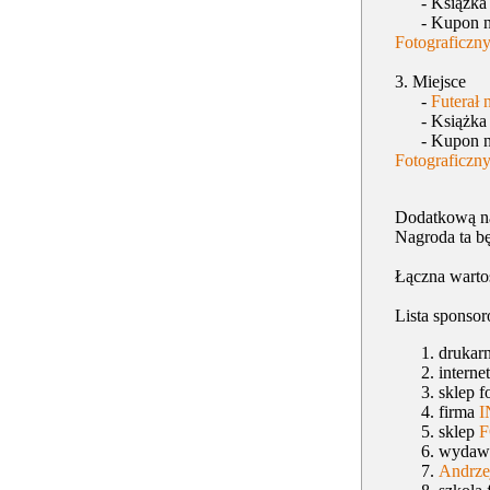
- Książk
- Kupon na d
Fotograficzny
3. Miejsce
-
Futerał 
- Książk
- Kupon na d
Fotograficzny
Dodatkową na
Nagroda ta bę
Łączna warto
Lista sponso
drukarn
interne
sklep f
firma
I
sklep
wydaw
Andrze