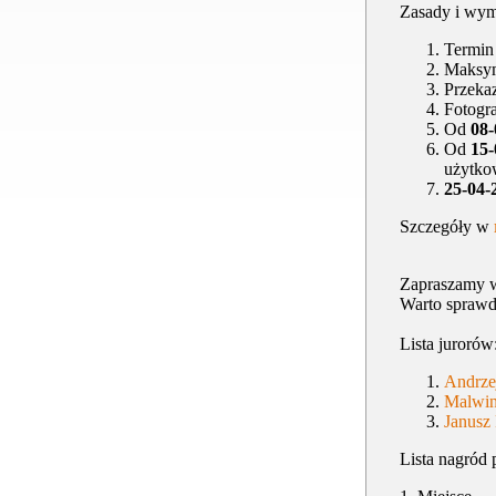
Zasady i wym
Termin 
Maksy
Przeka
Fotogra
Od
08-
Od
15-
użytko
25-04-
Szczegóły w
Zapraszamy w
Warto sprawdz
Lista jurorów
Andrze
Malwin
Janusz
Lista nagród