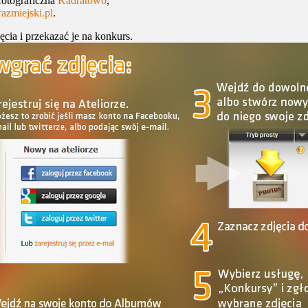
fotograficzna
Kadratowo
,
azmiejski.pl
.
ęcia i przekazać je na konkurs.